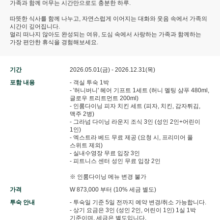
가족과 함께 머무는 시간만으로도 충분한 하루.
따뜻한 식사를 함께 나누고, 자연스럽게 이어지는 대화와 웃음 속에서 가족의
시간이 깊어집니다.
멀리 떠나지 않아도 완성되는 여유, 도심 속에서 사랑하는 가족과 함께하는
가장 편안한 휴식을 경험해보세요.
기간
2026.05.01(금) - 2026.12.31(목)
포함 내용
- 객실 투숙 1박
- '허니버니' 헤어 기프트 1세트 (허니 멜팅 샴푸 480ml,
글로우 트리트먼트 200ml)
- 인룸다이닝 피자 치킨 세트 (피자, 치킨, 감자튀김,
맥주 2병)
- 그라넘 다이닝 라운지 조식 3인 (성인 2인+어린이
1인)
- 엑스트라 베드 무료 제공 (요청 시, 프리미어 풀
스위트 제외)
- 실내수영장 무료 입장 3인
- 피트니스 센터 성인 무료 입장 2인
※ 인룸다이닝 메뉴 변경 불가
가격
W 873,000 부터 (10% 세금 별도)
투숙 안내
- 투숙일 기준 5일 전까지 예약 변경/취소 가능합니다.
- 상기 요금은 3인 (성인 2인, 어린이 1인) 1실 1박
기준이며, 세금은 별도입니다.