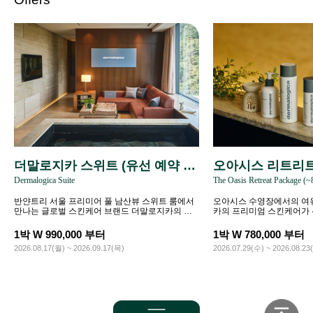
더말로지카 스위트 (유선 예약 전
오아시스 리트리트 
Dermalogica Suite
The Oasis Retreat Package (~
용)
3)
반얀트리 서울 프리미어 풀 남산뷰 스위트 룸에서
오아시스 수영장에서의 여
만나는 글로벌 스킨케어 브랜드 더말로지카의 웰
카의 프리미엄 스킨케어가
니스 라이프스타일.
다움을 경험하세요.
1박 W 990,000 부터
1박 W 780,000 부터
2026.08.17(월) ~ 2026.09.17(목)
2026.07.29(수) ~ 2026.08.23