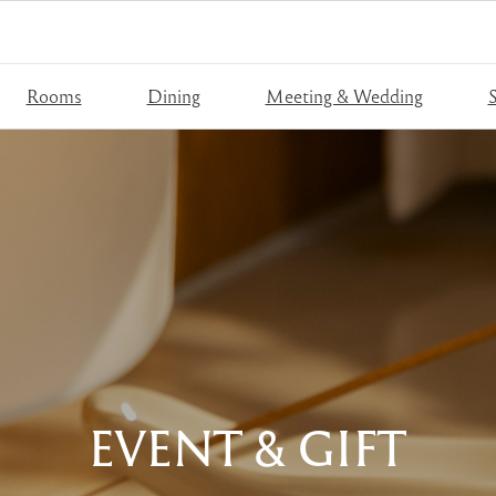
Rooms
Dining
Meeting & Wedding
S
EVENT & GIFT