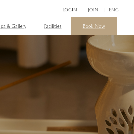
LOGIN
JOIN
ENG
pa & Gallery
Facilities
Book Now