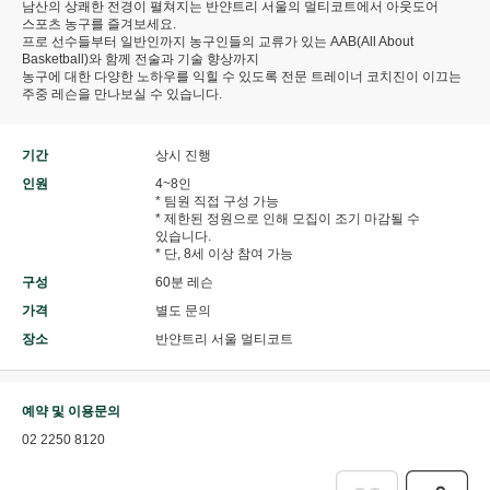
남산의 상쾌한 전경이 펼쳐지는 반얀트리 서울의 멀티코트에서 아웃도어
스포츠 농구를 즐겨보세요.
프로 선수들부터 일반인까지 농구인들의 교류가 있는 AAB(All About
Basketball)와 함께 전술과 기술 향상까지
농구에 대한 다양한 노하우를 익힐 수 있도록 전문 트레이너 코치진이 이끄는
주중 레슨을 만나보실 수 있습니다.
기간
상시 진행
인원
4~8인
* 팀원 직접 구성 가능
* 제한된 정원으로 인해 모집이 조기 마감될 수
있습니다.
* 단, 8세 이상 참여 가능
구성
60분 레슨
가격
별도 문의
장소
반얀트리 서울 멀티코트
예약 및 이용문의
02 2250 8120