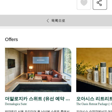
목록으로
Offers
더말로지카 스위트 (유선 예약 전
오아시스 리트리트 
Dermalogica Suite
The Oasis Retreat Package (~
용)
3)
반얀트리 서울 프리미어 풀 남산뷰 스위트 룸에서
오아시스 수영장에서의 여