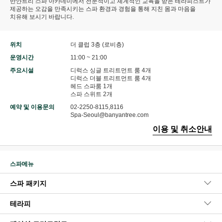
반얀트리 스파 아카데미에서 전문적이고 체계적인 교육을 받은 테라피스트가
제공하는 오감을 만족시키는 스파 환경과 경험을 통해 지친 몸과 마음을
치유해 보시기 바랍니다.
위치
더 클럽 3층 (로비층)
운영시간
11:00 ~ 21:00
주요시설
디럭스 싱글 트리트먼트 룸 4개
디럭스 더블 트리트먼트 룸 4개
헤드 스파룸 1개
스파 스위트 2개
예약 및 이용문의
02-2250-8115,8116
Spa-Seoul@banyantree.com
이용 및 취소안내
스파메뉴
스파 패키지
테라피