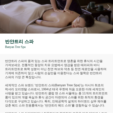
반얀트리 스파
Banyan Tree Spa
반얀트리 스파의 품격 있는 스파 트리트먼트로 영혼을 위한 휴식의 시간을
가져보세요. 전통적인 동양의 치유 요법에서 영감을 받은 테라피와 바디
트리트먼트로 화학 성분이 아닌 천연 허브와 약초 등 천연 재료만을 사용하며
기계에 의존하지 않고 사람의 손길만을 이용한다는 스파 철학은 반얀트리
스파의 가장 큰 특징입니다.
세계적인 스파 브랜드 ‘반얀트리 스파(Banyan Tree Spa)’는 아시아 최초의
럭셔리 오리엔탈 스파로서, 1994년 태국 푸켓에 처음 오픈한 이래 세계인의
사랑을 받고 있습니다. 반얀트리 클럽 앤 스파 서울에는 총 11개의 트리트먼트
룸이 있으며 개별 욕실과 휴식 공간이 마련되어 스파를 위한 최적의 환경을
다각도로 구성하고 있습니다. 특히, 인체공학적 설계의 하이엔드 샴푸 체어를
갖춘 헤드 스파 전용룸에서는 ‘반얀트리 헤드 스파’를 경험하실 수 있습니다.